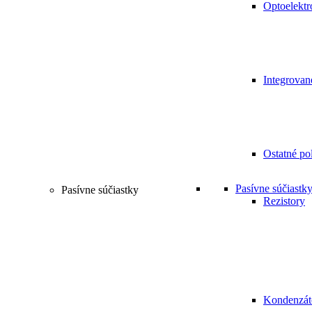
Optoelektr
Integrovan
Ostatné po
Pasívne súčiastk
Pasívne súčiastky
Rezistory
Kondenzát