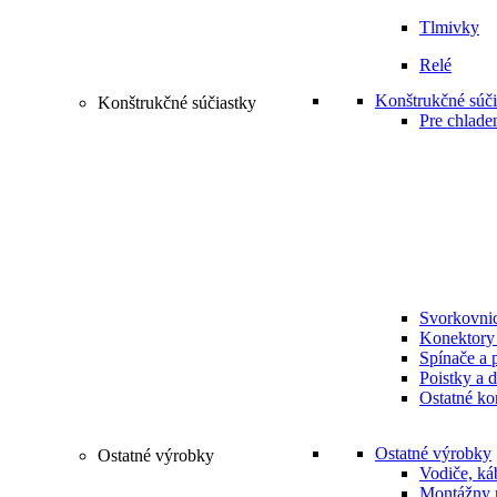
Tlmivky
Relé
Konštrukčné súči
Konštrukčné súčiastky
Pre chlade
Svorkovni
Konektory 
Spínače a 
Poistky a d
Ostatné ko
Ostatné výrobky
Ostatné výrobky
Vodiče, ká
Montážny m