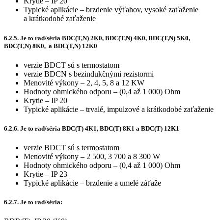
Krytie – IP 20
Typické aplikácie – brzdenie výťahov, vysoké zaťaženie
a krátkodobé zaťaženie
6.2.5. Je to rad/séria BDC(T,N) 2K0, BDC(T,N) 4K0, BDC(T,N) 5K0,
BDC(T,N) 8K0, a BDC(T,N) 12K0
verzie BDCT sú s termostatom
verzie BDCN s bezindukčnými rezistormi
Menovité výkony – 2, 4, 5, 8 a 12 KW
Hodnoty ohmického odporu – (0,4 až 1 000) Ohm
Krytie – IP 20
Typické aplikácie – trvalé, impulzové a krátkodobé zaťaženie
6.2.6. Je to rad/séria BDC(T) 4K1, BDC(T) 8K1 a BDC(T) 12K1
verzie BDCT sú s termostatom
Menovité výkony – 2 500, 3 700 a 8 300 W
Hodnoty ohmického odporu – (0,4 až 1 000) Ohm
Krytie – IP 23
Typické aplikácie – brzdenie a umelé záťaže
6.2.7. Je to rad/séria: