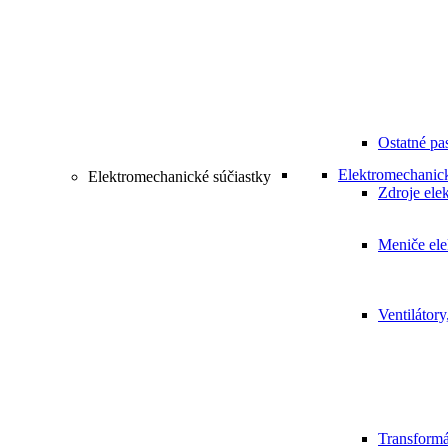
Ostatné pa
Elektromechanick
Elektromechanické súčiastky
Zdroje elek
Meniče ele
Ventilátory
Transformá