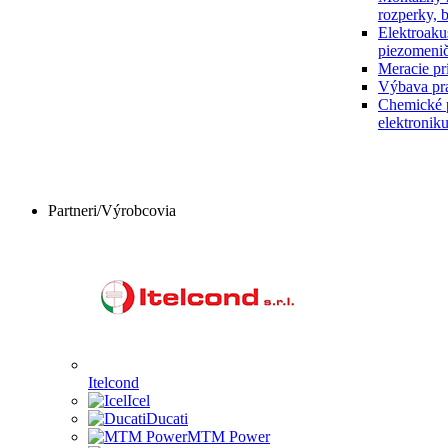
rozperky, 
Elektroaku
piezomenič
Meracie prí
Výbava pr
Chemické p
elektronik
Partneri/Výrobcovia
Itelcond
Icel
Ducati
MTM Power