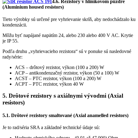
4.6. Rezistory v hliníkovom púzdre
(Aluminium housed resistors)
Tieto výrobky sú určené pre vyhrievanie skríň, aby nedochádzalo ku
kondenzácii.
Môžu byť napájané napätím 24, alebo 230 alebo 400 V AC. Krytie
je IP 55.
Podľa druhu „vyhrievacieho rezistora“ sú v ponuke sú nasledovné
rady/série:
ACS – drôtový rezistor, výkon (100 a 200) W
ACP – antikondenzačný rezistor, výkon (50 a 100) W
ACST – PTC rezistor, výkon (100 a 200) W
ACPT – PTC rezistor, výkon 40 W
5.
Drôtové rezistory s axiálnymi vývodmi
(Axial
resistors)
5.1. Drôtové rezistory smaltované (Axial anamelled resistors)
Je to rad/séria SRA a základné technické údaje sú:
Hodnoty ohmického odporu – (0,01 až 47 000) Ohm