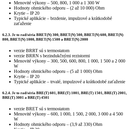
Menovité výkony – 500, 800, 1 000 a 1 300 W
Hodnoty ohmického odporu – (2 až 10 000) Ohm
Krytie – IP 20
Typické aplikácie – brzdenie, impulzové a krátkodobé
zaťaženie
6.2.3. Je to rad/séria BRET(N) 300, BRET(N) 500, BRET(N) 600, BRET(N)
800, BRET(N) 1000, BRET(N) 1500 a BRET(N) 2000
verzie BRRT sú s termostatom
verzie BRRN s bezindukčnými rezistormi
Menovité výkony – 300, 500, 600, 800, 1 000, 1 500 a 2 000
W
Hodnoty ohmického odporu – (5 až 1 000) Ohm
Krytie – IP 20
Typické aplikácie – trvalé, impulzové a krátkodobé zaťaženie
6.2.4. Je to rad/séria BRE(T) 601, BRE(T) 1001, BRE(T) 1501, BRE(T) 2001,
BRE(T) 3001 a BRE(T) 4501
verzie BRET sú s termostatom
Menovité výkony – 600, 1 000, 1 500, 2 000, 3 000 a 4 500
W
Hodnoty ohmického odporu – (3,9 až 330) Ohm