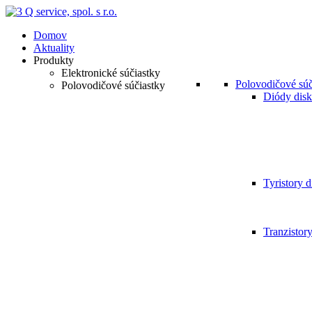
Domov
Aktuality
Produkty
Elektronické súčiastky
Polovodičové súč
Polovodičové súčiastky
Diódy disk
Tyristory d
Tranzistor