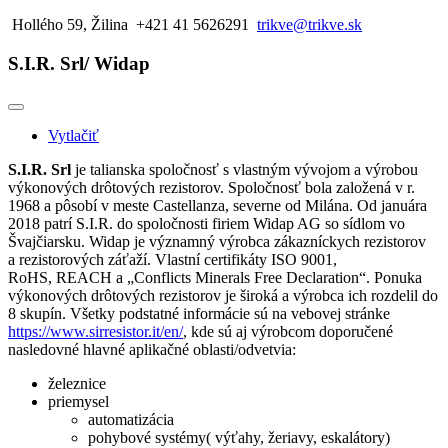
Hollého 59, Žilina
+421 41 5626291
trikve@trikve.sk
S.I.R. Srl/ Widap
Vytlačiť
S.I.R. Srl
je talianska spoločnosť s vlastným vývojom a výrobou
výkonových drôtových rezistorov. Spoločnosť bola založená v r.
1968 a pôsobí v meste Castellanza, severne od Milána. Od januára
2018 patrí S.I.R. do spoločnosti firiem Widap AG so sídlom vo
Švajčiarsku. Widap je významný výrobca zákazníckych rezistorov
a rezistorových záťaží. Vlastní certifikáty ISO 9001,
RoHS, REACH a „Conflicts Minerals Free Declaration“. Ponuka
výkonových drôtových rezistorov je široká a výrobca ich rozdelil do
8 skupín. Všetky podstatné informácie sú na vebovej stránke
https://www.sirresistor.it/en/
, kde sú aj výrobcom doporučené
nasledovné hlavné aplikačné oblasti/odvetvia:
železnice
priemysel
automatizácia
pohybové systémy( výťahy, žeriavy, eskalátory)