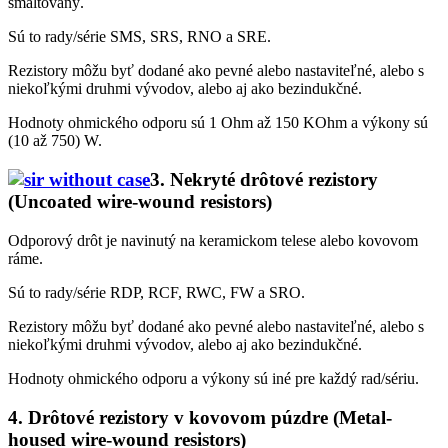
smaltovaný.
Sú to rady/série SMS, SRS, RNO a SRE.
Rezistory môžu byť dodané ako pevné alebo nastaviteľné, alebo s
niekoľkými druhmi vývodov, alebo aj ako bezindukčné.
Hodnoty ohmického odporu sú 1 Ohm až 150 KOhm a výkony sú
(10 až 750) W.
3. Nekryté drôtové rezistory
(Uncoated wire-wound resistors)
Odporový drôt je navinutý na keramickom telese alebo kovovom
ráme.
Sú to rady/série RDP, RCF, RWC, FW a SRO.
Rezistory môžu byť dodané ako pevné alebo nastaviteľné, alebo s
niekoľkými druhmi vývodov, alebo aj ako bezindukčné.
Hodnoty ohmického odporu a výkony sú iné pre každý rad/sériu.
4.
Drôtové rezistory v kovovom púzdre
(Metal-
housed wire-wound resistors)