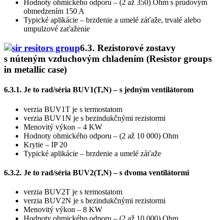
Hodnoty ohmického odporu – (2 až 350) Ohm s prúdovým
obmedzením 150 A
Typické aplikácie – brzdenie a umelé záťaže, trvalé alebo
umpulzové zaťaženie
6.3. Rezistorové zostavy
s núteným vzduchovým chladením (Resistor groups
in metallic case)
6.3.1. Je to rad/séria BUV1(T,N) – s jedným ventilátorom
verzia BUV1T je s termostatom
verzia BUV1N je s bezindukčnými rezistormi
Menovitý výkon – 4 KW
Hodnoty ohmického odporu – (2 až 10 000) Ohm
Krytie – IP 20
Typické aplikácie – brzdenie a umelé záťaže
6.3.2. Je to rad/séria BUV2(T,N) – s dvoma ventilátormi
verzia BUV2T je s termostatom
verzia BUV2N je s bezindukčnými rezistormi
Menovitý výkon – 8 KW
Hodnoty ohmického odporu – (2 až 10 000) Ohm