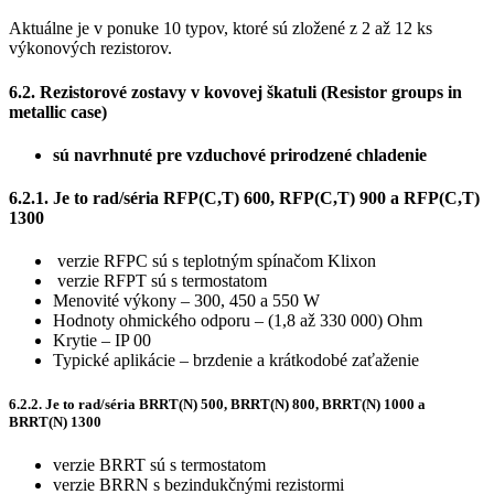
Aktuálne je v ponuke 10 typov, ktoré sú zložené z 2 až 12 ks
výkonových rezistorov.
6.2. Rezistorové zostavy v kovovej škatuli (Resistor groups in
metallic case)
sú navrhnuté pre vzduchové prirodzené chladenie
6.2.1. Je to rad/séria RFP(C,T) 600, RFP(C,T) 900 a RFP(C,T)
1300
verzie RFPC sú s teplotným spínačom Klixon
verzie RFPT sú s termostatom
Menovité výkony – 300, 450 a 550 W
Hodnoty ohmického odporu – (1,8 až 330 000) Ohm
Krytie – IP 00
Typické aplikácie – brzdenie a krátkodobé zaťaženie
6.2.2. Je to rad/séria BRRT(N) 500, BRRT(N) 800, BRRT(N) 1000 a
BRRT(N) 1300
verzie BRRT sú s termostatom
verzie BRRN s bezindukčnými rezistormi