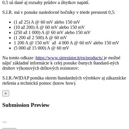
0,5 sú dané aj rozsahy prúdov a úbytkov napätí.
S.I.R. má v ponuke nasledovné bočníky v triede presnosti 0,5:
(1 až 25) A @ 60 mV alebo 150 mV
(10 až 200) A @ 60 mV alebo 150 mV
(250 až 1 000) A @ 60 mV alebo 150 mV
(1 200 až 2 500) A @ 60 mV
1 200 A @ 150 mV až 4 000 A @ 60 mV alebo 150 mV
(5 000 až 15 000) A @ 60 mV
Na tomto odkaze :
https://www.sirresistor.it/en/products/
je možné
nájsť základné informácie k celej ponuke ôsmych štandard-ných
druhov výkonových drôtových rezistorov:
S.I.R./WIDAP ponúka okrem štandardných výrobkov aj zákaznícke
riešenia a technickú pomoc (know how).
×
Submission Preview
…