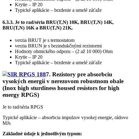
Krytie – IP 20
Typické aplikácie – brzdenie a umelé záťaže
6.3.3. Je to rad/séria BRU(T,N) 10K, BRU(T,N) 14K,
BRU(T,N) 16K a BRU(T,N) 21K,
verzia BRUT je s termostatom
verzia BRUN je s bezindukčnými rezistormi
Hodnoty ohmického odporu – (2 až 10 000) Ohm
Krytie – IP 20
Typické aplikácie – brzdenie a umelé záťaže
7. Rezistory pre absorbciu
vysokých energií v nerezovom robustnom obale
(Inox high sturdiness housed resistors for high
energy RPGS)
Je to rad/séria RPGS
Typické aplikácie – absorbcia impulzov vysokej energie, rádovo
MJs
Základné údaje k jednotlivým typom: