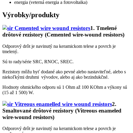
energia (veterná energia a fotovoltaika)
Výrobky/produkty
1. Tmelené
drôtové rezistory
(Cemented wire-wound resistors)
Odporový drôt je navinutý na keramickom telese a povrch je
tmelený.
Sú to rady/série SRC, RNOC, SREC.
Rezistory môžu byť dodané ako pevné alebo nastaviteľné, alebo s
niekoľkými druhmi vývodov, alebo aj ako bezindukčné.
Hodnoty ohmického odporu sú 1 Ohm až 100 KOhm a výkony sú
(15 až 1 500) W.
2.
Smaltované drôtové rezistory
(Vitreous enameled
wire-wound resistors)
Odporový drôt je navinutý na keramickom telese a povrch je