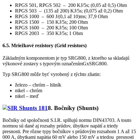
RPGS 501, RPGS 502 – 200 KJ/5s; (0,05 až 0,5) Ohm
RPGS 503 – (135 až 200) KJ/5s; (0,075 až 0,2) Ohm
RPGS 1000 – 600 J/(0,1 až 10)ms; 37,9 Ohm
RPGS 1500 – 150 KJ/5s; 200 Ohm
RPGS 1600 – 200 KJ/5s; 100 Ohm
RPGS 2003 – 350 KJ/5s; 1 Ohm
6.5. Mriežkové rezistory (Grid resistors)
Základným komponentom je typ SRG800, z ktorého sa skladajú
výkonové zostavy s typovým označenímGxSRG800.
Typ SRG800 môže byť vyrobený z týchto zliatin:
železo – chróm – hliník
nikel – chróm
nikel – meď
8. Bočníky
(Shunts)
Bočníky od spoločnosti S.I.R. splňujú normu DIN43703. A touto
normou sú dané aj rozsahy prúdov, úbytkov napätí a triedy
presnosti. Pre rôzne typy bočníkov s prúdovým rozsahom 1 A až 15
000 A, úbytkami napätia 60 mV alebo 150 mV a triedou presnosti