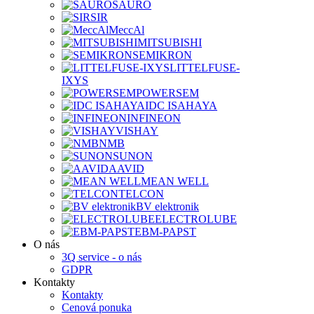
SAURO
SIR
MeccAl
MITSUBISHI
SEMIKRON
LITTELFUSE-
IXYS
POWERSEM
IDC ISAHAYA
INFINEON
VISHAY
NMB
SUNON
AAVID
MEAN WELL
TELCON
BV elektronik
ELECTROLUBE
EBM-PAPST
O nás
3Q service - o nás
GDPR
Kontakty
Kontakty
Cenová ponuka