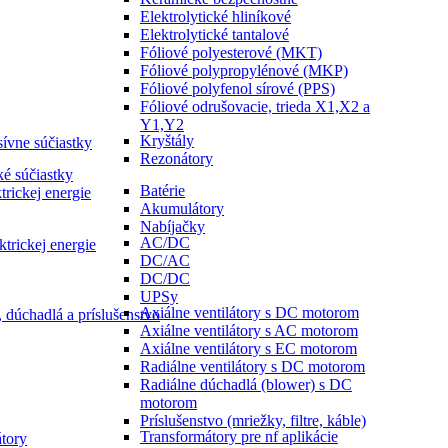
Elektrolytické hliníkové
Elektrolytické tantalové
Fóliové polyesterové (MKT)
Fóliové polypropylénové (MKP)
Fóliové polyfenol sírové (PPS)
Fóliové odrušovacie, trieda X1,X2 a
Y1,Y2
Kryštály
sívne súčiastky
Rezonátory
é súčiastky
Batérie
trickej energie
Akumulátory
Nabíjačky
AC/DC
ktrickej energie
DC/AC
DC/DC
UPSy
Axiálne ventilátory s DC motorom
, dúchadlá a príslušenstvo
Axiálne ventilátory s AC motorom
Axiálne ventilátory s EC motorom
Radiálne ventilátory s DC motorom
Radiálne dúchadlá (blower) s DC
motorom
Príslušenstvo (mriežky, filtre, káble)
Transformátory pre nf aplikácie
tory