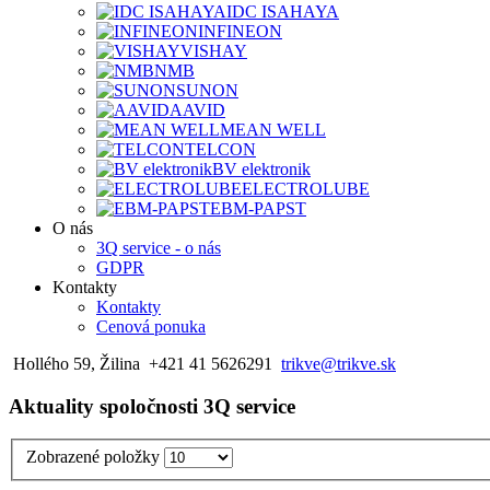
IDC ISAHAYA
INFINEON
VISHAY
NMB
SUNON
AAVID
MEAN WELL
TELCON
BV elektronik
ELECTROLUBE
EBM-PAPST
O nás
3Q service - o nás
GDPR
Kontakty
Kontakty
Cenová ponuka
Hollého 59, Žilina
+421 41 5626291
trikve@trikve.sk
Aktuality spoločnosti 3Q service
Zobrazené položky