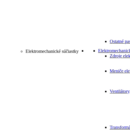
Ostatné pa
Elektromechanick
Elektromechanické súčiastky
Zdroje elek
Meniče ele
Ventilátory
Transformá