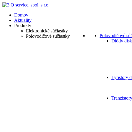
Domov
Aktuality
Produkty
Elektronické súčiastky
Polovodičové súč
Polovodičové súčiastky
Diódy disk
Tyristory d
Tranzistor