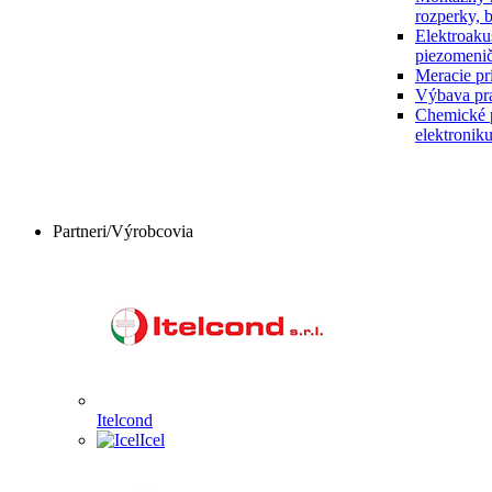
rozperky, 
Elektroaku
piezomenič
Meracie prí
Výbava pr
Chemické p
elektronik
Partneri/Výrobcovia
Itelcond
Icel