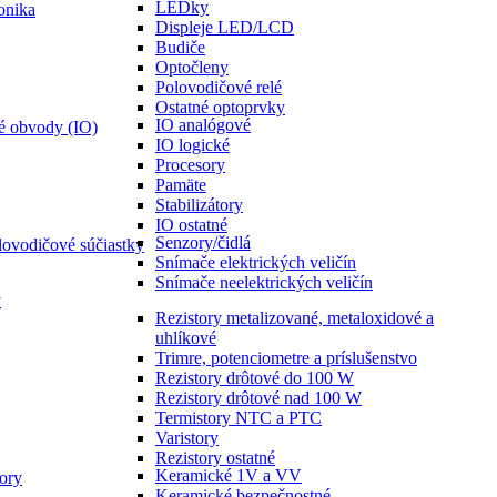
LEDky
onika
Displeje LED/LCD
Budiče
Optočleny
Polovodičové relé
Ostatné optoprvky
IO analógové
é obvody (IO)
IO logické
Procesory
Pamäte
Stabilizátory
IO ostatné
Senzory/čidlá
lovodičové súčiastky
Snímače elektrických veličín
Snímače neelektrických veličín
y
Rezistory metalizované, metaloxidové a
uhlíkové
Trimre, potenciometre a príslušenstvo
Rezistory drôtové do 100 W
Rezistory drôtové nad 100 W
Termistory NTC a PTC
Varistory
Rezistory ostatné
Keramické 1V a VV
ory
Keramické bezpečnostné