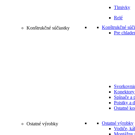
Tlmivky
Relé
Konštrukčné súči
Konštrukčné súčiastky
Pre chlade
Svorkovni
Konektory 
Spínače a 
Poistky a d
Ostatné ko
Ostatné výrobky
Ostatné výrobky
Vodiče, ká
Montážny m