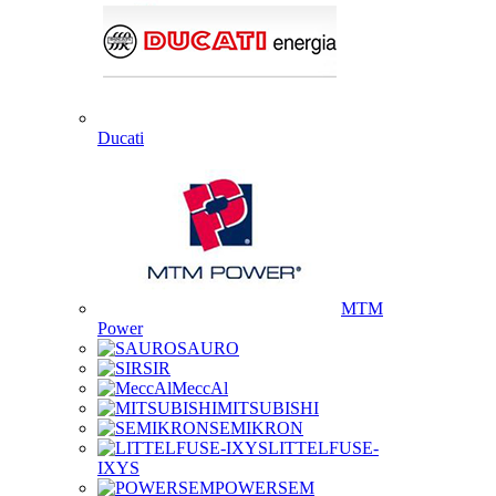
Ducati
MTM
Power
SAURO
SIR
MeccAl
MITSUBISHI
SEMIKRON
LITTELFUSE-
IXYS
POWERSEM