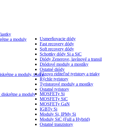
iastky
Usmerňovacie dódy
rétne a moduly
Fast recovery dódy
Soft recovery dódy
Schottky dódy Si a SiC
Diódy Zenerove, lavínové a transil
Diódové moduly a mostíky
Ostatné diódy
Fázovo riditeľné tyristory a triaky
iskrétne a moduly, triaky
Rýchle tyristory
Tyristorové moduly a mostíky
Ostatné tyristory
MOSFETy Si
y diskrétne a moduly
MOSFETy SiC
MOSFETy GaN
IGBTy Si
Moduly Si, IPMy Si
Moduly SiC (Full a Hybrid)
Ostatné tranzistory