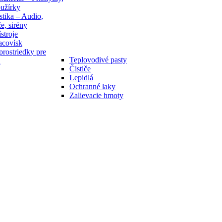
bužírky
stika – Audio,
e, sirény
stroje
acovísk
rostriedky pre
Teplovodivé pasty
u
Čističe
Lepidlá
Ochranné laky
Zalievacie hmoty