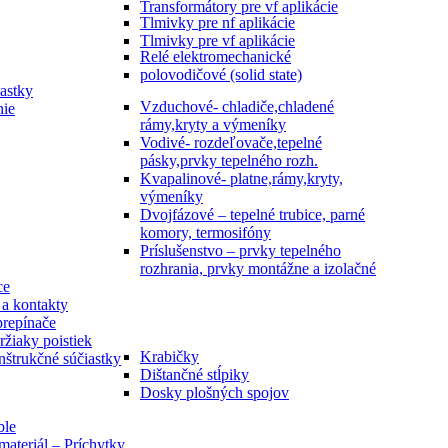
Transformátory pre vf aplikácie
Tlmivky pre nf aplikácie
Tlmivky pre vf aplikácie
Relé elektromechanické
polovodičové (solid state)
astky
Vzduchové- chladiče,chladené
nie
rámy,kryty a výmeníky
Vodivé- rozdeľovače,tepelné
pásky,prvky tepelného rozh.
Kvapalinové- platne,rámy,kryty,
výmeníky
Dvojfázové – tepelné trubice, parné
komory, termosifóny
Príslušenstvo – prvky tepelného
rozhrania, prvky montážne a izolačné
ce
a kontakty
prepínače
ržiaky poistiek
Krabičky
nštrukčné súčiastky
Dištančné stĺpiky
Dosky plošných spojov
ble
ateriál – Príchytky,