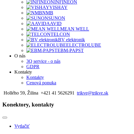
INFINEON
VISHAY
NMB
SUNON
AAVID
MEAN WELL
TELCON
BV elektronik
ELECTROLUBE
EBM-PAPST
O nás
3Q service - o nás
GDPR
Kontakty
Kontakty
Cenová ponuka
Hollého 59, Žilina
+421 41 5626291
trikve@trikve.sk
Konektory, kontakty
Vytlačiť