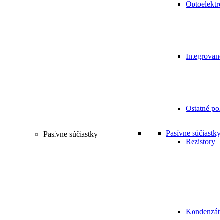
Optoelektr
Integrovan
Ostatné po
Pasívne súčiastk
Pasívne súčiastky
Rezistory
Kondenzát