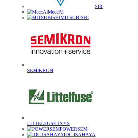
SIR
MeccAl
MITSUBISHI
SEMIKRON
LITTELFUSE-IXYS
POWERSEM
IDC ISAHAYA