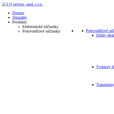
Domov
Aktuality
Produkty
Elektronické súčiastky
Polovodičové súč
Polovodičové súčiastky
Diódy disk
Tyristory d
Tranzistor