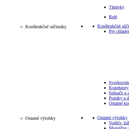
Tlmivky
Relé
Konštrukčné súči
Konštrukčné súčiastky
Pre chlade
Svorkovni
Konektory 
Spínače a 
Poistky a d
Ostatné ko
Ostatné výrobky
Ostatné výrobky
Vodiče, ká
Montážny m