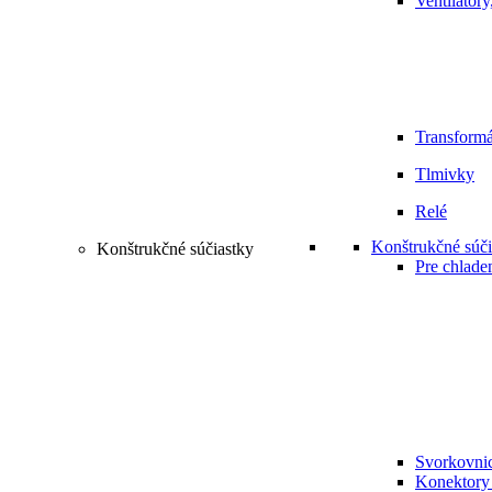
Ventilátory
Transformá
Tlmivky
Relé
Konštrukčné súči
Konštrukčné súčiastky
Pre chlade
Svorkovni
Konektory 