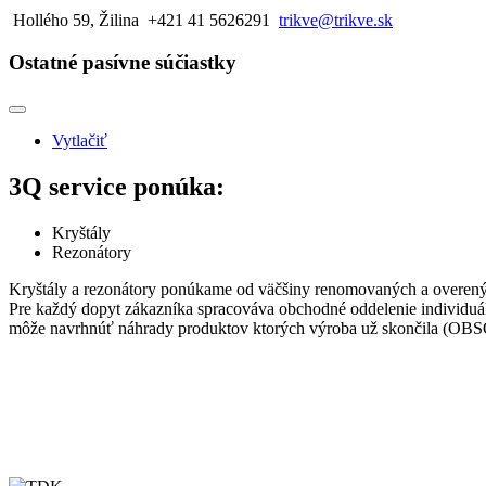
Hollého 59, Žilina
+421 41 5626291
trikve@trikve.sk
Ostatné pasívne súčiastky
Vytlačiť
3Q service ponúka:
Kryštály
Rezonátory
Kryštály a rezonátory ponúkame od väčšiny renomovaných a overený
Pre každý dopyt zákazníka spracováva obchodné oddelenie individuá
môže navrhnúť náhrady produktov ktorých výroba už skončila (OBS