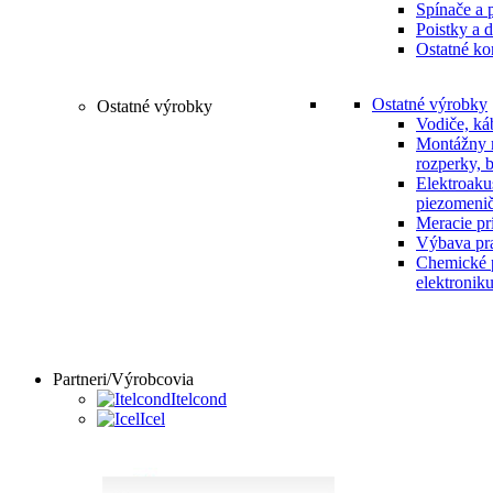
Spínače a 
Poistky a d
Ostatné ko
Ostatné výrobky
Ostatné výrobky
Vodiče, ká
Montážny m
rozperky, 
Elektroaku
piezomenič
Meracie prí
Výbava pr
Chemické p
elektronik
Partneri/Výrobcovia
Itelcond
Icel