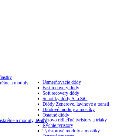
iastky
Usmerňovacie dódy
rétne a moduly
Fast recovery dódy
Soft recovery dódy
Schottky dódy Si a SiC
Diódy Zenerove, lavínové a transil
Diódové moduly a mostíky
Ostatné diódy
Fázovo riditeľné tyristory a triaky
iskrétne a moduly, triaky
Rýchle tyristory
Tyristorové moduly a mostíky