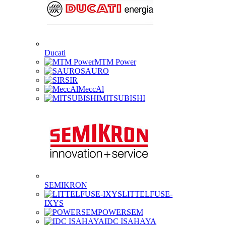
Ducati
MTM Power
SAURO
SIR
MeccAl
MITSUBISHI
SEMIKRON
LITTELFUSE-
IXYS
POWERSEM
IDC ISAHAYA