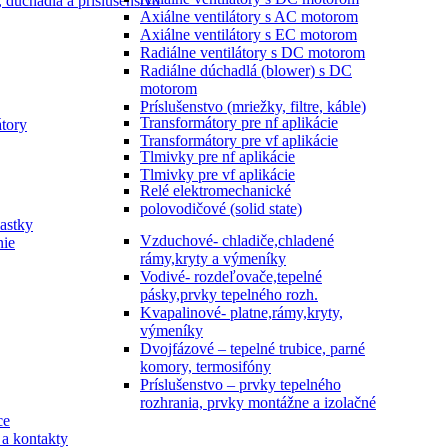
, dúchadlá a príslušenstvo
Axiálne ventilátory s AC motorom
Axiálne ventilátory s EC motorom
Radiálne ventilátory s DC motorom
Radiálne dúchadlá (blower) s DC
motorom
Príslušenstvo (mriežky, filtre, káble)
Transformátory pre nf aplikácie
tory
Transformátory pre vf aplikácie
Tlmivky pre nf aplikácie
Tlmivky pre vf aplikácie
Relé elektromechanické
polovodičové (solid state)
astky
Vzduchové- chladiče,chladené
nie
rámy,kryty a výmeníky
Vodivé- rozdeľovače,tepelné
pásky,prvky tepelného rozh.
Kvapalinové- platne,rámy,kryty,
výmeníky
Dvojfázové – tepelné trubice, parné
komory, termosifóny
Príslušenstvo – prvky tepelného
rozhrania, prvky montážne a izolačné
ce
a kontakty