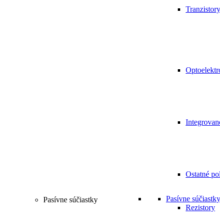
Tranzistor
Optoelektr
Integrovan
Ostatné po
Pasívne súčiastk
Pasívne súčiastky
Rezistory