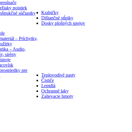
prepínače
ržiaky poistiek
Krabičky
nštrukčné súčiastky
Dištančné stĺpiky
Dosky plošných spojov
ble
ateriál – Príchytky,
bužírky
stika – Audio,
e, sirény
stroje
acovísk
rostriedky pre
Teplovodivé pasty
u
Čističe
Lepidlá
Ochranné laky
Zalievacie hmoty