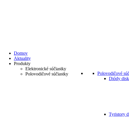
Domov
Aktuality
Produkty
Elektronické súčiastky
Polovodičové súč
Polovodičové súčiastky
Diódy disk
Tyristory d