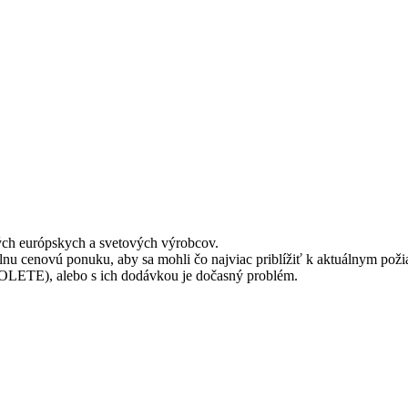
ch európskych a svetových výrobcov.
lnu cenovú ponuku, aby sa mohli čo najviac priblížiť k aktuálnym po
OLETE), alebo s ich dodávkou je dočasný problém.