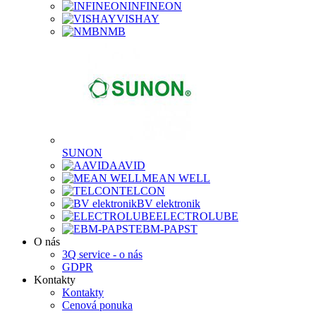
INFINEON
VISHAY
NMB
SUNON
AAVID
MEAN WELL
TELCON
BV elektronik
ELECTROLUBE
EBM-PAPST
O nás
3Q service - o nás
GDPR
Kontakty
Kontakty
Cenová ponuka