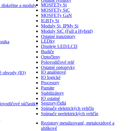
Ostatné tyristory
MOSFETy Si
y diskrétne a moduly
MOSFETy SiC
MOSFETy GaN
IGBTy Si
Moduly Si, IPMy Si
Moduly SiC (Full a Hybrid)
Ostatné tranzistory
LEDky
onika
Displeje LED/LCD
Budiče
Optočleny
Polovodičové relé
Ostatné optoprvky
IO analógové
é obvody (IO)
IO logické
Procesory
Pamäte
Stabilizátory
IO ostatné
Senzory/čidlá
lovodičové súčiastky
Snímače elektrických veličín
Snímače neelektrických veličín
y
Rezistory metalizované, metaloxidové a
uhlíkové