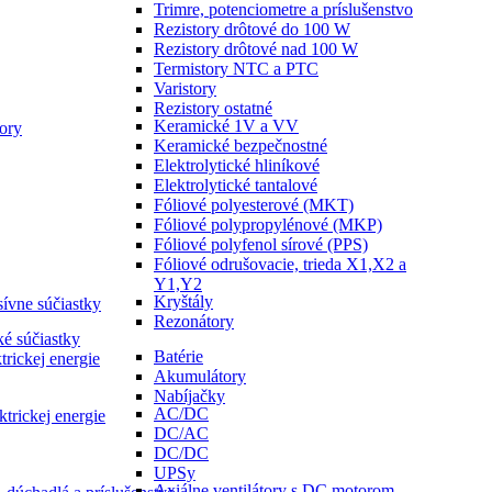
Trimre, potenciometre a príslušenstvo
Rezistory drôtové do 100 W
Rezistory drôtové nad 100 W
Termistory NTC a PTC
Varistory
Rezistory ostatné
Keramické 1V a VV
ory
Keramické bezpečnostné
Elektrolytické hliníkové
Elektrolytické tantalové
Fóliové polyesterové (MKT)
Fóliové polypropylénové (MKP)
Fóliové polyfenol sírové (PPS)
Fóliové odrušovacie, trieda X1,X2 a
Y1,Y2
Kryštály
sívne súčiastky
Rezonátory
é súčiastky
Batérie
trickej energie
Akumulátory
Nabíjačky
AC/DC
ktrickej energie
DC/AC
DC/DC
UPSy
Axiálne ventilátory s DC motorom