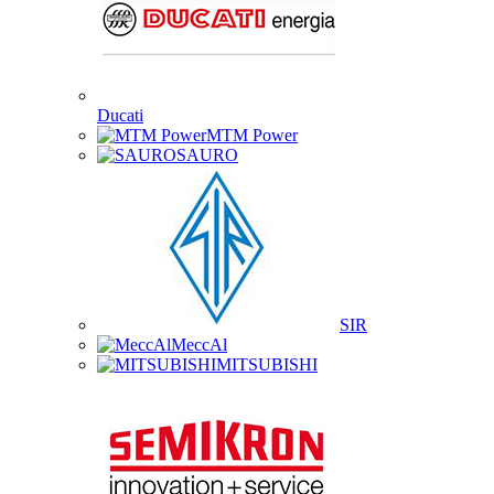
Ducati
MTM Power
SAURO
SIR
MeccAl
MITSUBISHI