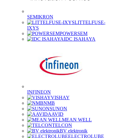
SEMIKRON
LITTELFUSE-
IXYS
POWERSEM
IDC ISAHAYA
INFINEON
VISHAY
NMB
SUNON
AAVID
MEAN WELL
TELCON
BV elektronik
ELECTROLUBE