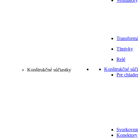
Ventilátory
Transformá
Tlmivky
Relé
Konštrukčné súči
Konštrukčné súčiastky
Pre chlade
Svorkovni
Konektory 