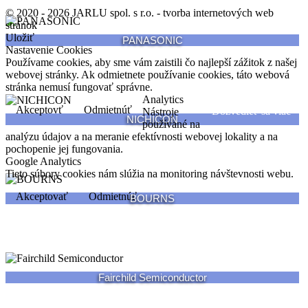
© 2020 - 2026 JARLU spol. s r.o. - tvorba internetových web
stránok
Uložiť
PANASONIC
Nastavenie Cookies
Používame cookies, aby sme vám zaistili čo najlepší zážitok z našej
webovej stránky. Ak odmietnete používanie cookies, táto webová
stránka nemusí fungovať správne.
Analytics
Akceptovť
Odmietnúť
Dozvedieť sa viac
Nástroje
NICHICON
používané na
analýzu údajov a na meranie efektívnosti webovej lokality a na
pochopenie jej fungovania.
Google Analytics
Tieto súbory cookies nám slúžia na monitoring návštevnosti webu.
Akceptovať
Odmietnúť
BOURNS
Fairchild Semiconductor