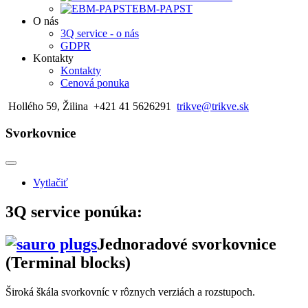
EBM-PAPST
O nás
3Q service - o nás
GDPR
Kontakty
Kontakty
Cenová ponuka
Hollého 59, Žilina
+421 41 5626291
trikve@trikve.sk
Svorkovnice
Vytlačiť
3Q service ponúka:
Jednoradové svorkovnice
(Terminal blocks)
Široká škála svorkovníc v rôznych verziách a rozstupoch.