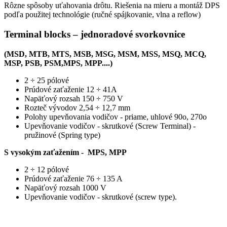
Rôzne spôsoby uťahovania drôtu. Riešenia na mieru a montáž DPS
podľa použitej technológie (ručné spájkovanie, vlna a reflow)
Terminal blocks – jednoradové svorkovnice
(MSD, MTB, MTS, MSB, MSG, MSM, MSS, MSQ, MCQ,
MSP, PSB, PSM,MPS, MPP....)
2 ÷ 25 pólové
Prúdové zaťaženie 12 ÷ 41A
Napäťový rozsah 150 ÷ 750 V
Rozteč vývodov 2,54 ÷ 12,7 mm
Polohy upevňovania vodičov - priame, uhlové 90o, 270o
Upevňovanie vodičov - skrutkové (Screw Terminal) -
pružinové (Spring type)
S vysokým zaťažením - MPS, MPP
2 ÷ 12 pólové
Prúdové zaťaženie 76 ÷ 135 A
Napäťový rozsah 1000 V
Upevňovanie vodičov - skrutkové (screw type).