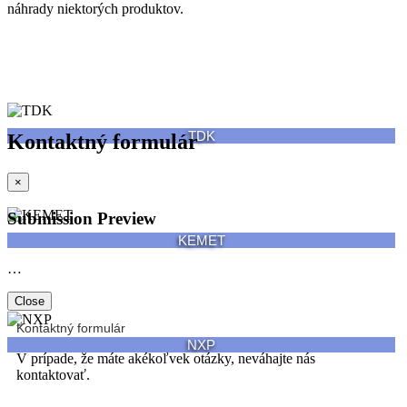
náhrady niektorých produktov.
TDK
Kontaktný formulár
×
Submission Preview
KEMET
…
Close
Kontaktný formulár
NXP
V prípade, že máte akékoľvek otázky, neváhajte nás
kontaktovať.