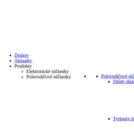
Domov
Aktuality
Produkty
Elektronické súčiastky
Polovodičové súč
Polovodičové súčiastky
Diódy disk
Tyristory d