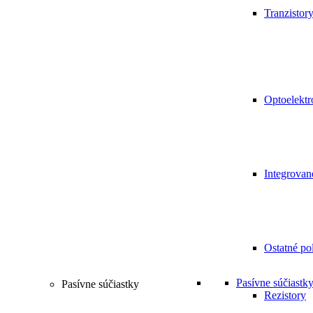
Tranzistor
Optoelektr
Integrovan
Ostatné po
Pasívne súčiastk
Pasívne súčiastky
Rezistory