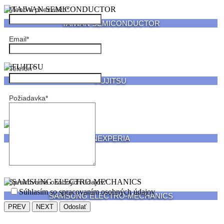
Meno a priezvisko
*
TAIWAN SEMICONDUCTOR
Email
*
Telefón
*
FUJITSU
Požiadavka
*
NEXPERIA
Spracovanie osobných údajov
*
Súhlasím so spracovaním osobných údajov
SAMSUNG ELECTRO-MECHANICS
PREV
NEXT
Odoslať