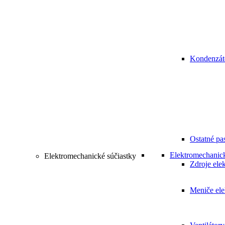
Kondenzát
Ostatné pa
Elektromechanick
Elektromechanické súčiastky
Zdroje elek
Meniče ele