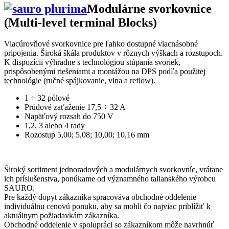
Modulárne svorkovnice
(Multi-level terminal Blocks)
Viacúrovňové svorkovnice pre ľahko dostupné viacnásobné
pripojenia. Široká škála produktov v rôznych výškach a rozstupoch.
K dispozícii výhradne s technológiou stúpania svoriek,
prispôsobenými riešeniami a montážou na DPS podľa použitej
technológie (ručné spájkovanie, vlna a reflow).
1 ÷ 32 pólové
Prúdové zaťaženie 17,5 ÷ 32 A
Napäťový rozsah do 750 V
1,2, 3 alebo 4 rady
Rozostup 5,00; 5,08; 10,00; 10,16 mm
Široký sortiment jednoradových a modulárnych svorkovníc, vrátane
ich príslušenstva, ponúkame od významného talianského výrobcu
SAURO.
Pre každý dopyt zákazníka spracováva obchodné oddelenie
individuálnu cenovú ponuku, aby sa mohli čo najviac priblížiť k
aktuálnym požiadavkám zákazníka.
Obchodné oddelenie v spolupráci so zákazníkom môže navrhnúť