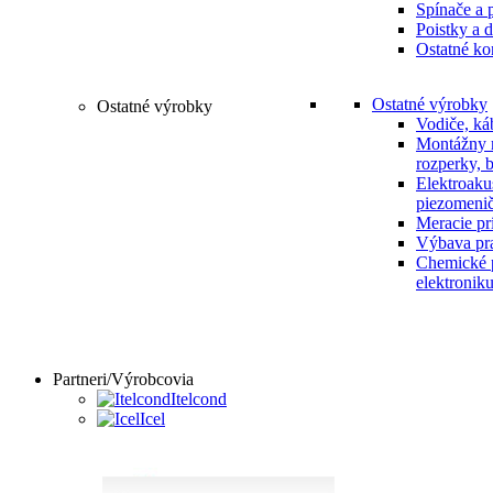
Spínače a 
Poistky a d
Ostatné ko
Ostatné výrobky
Ostatné výrobky
Vodiče, ká
Montážny m
rozperky, 
Elektroaku
piezomenič
Meracie prí
Výbava pr
Chemické p
elektronik
Partneri/Výrobcovia
Itelcond
Icel