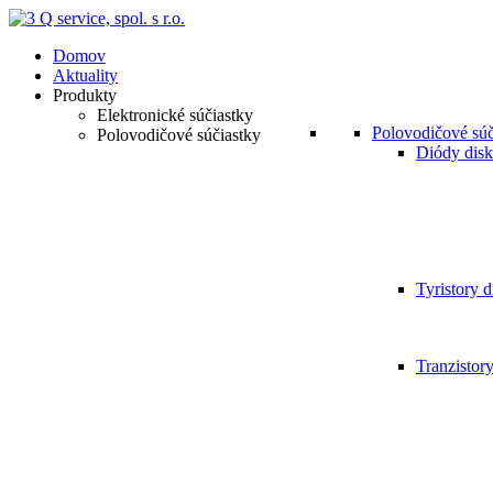
Domov
Aktuality
Produkty
Elektronické súčiastky
Polovodičové súč
Polovodičové súčiastky
Diódy disk
Tyristory d
Tranzistor