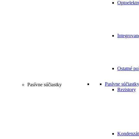
Optoelektr
Integrovan
Ostatné po
Pasívne súčiastk
Pasívne súčiastky
Rezistory
Kondenzát